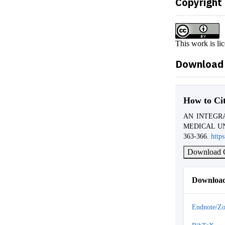
Copyright
This work is li
Download 
How to Ci
AN INTEGR
MEDICAL UN
363-366.
http
Download C
Download
Endnote/Zo