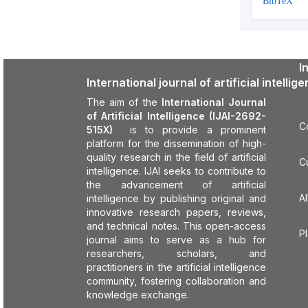
BibTeX
I
International journal of artificial intellig
The aim of the
International Journal
of Artificial Intelligence (IJAI-2692-
C
515X)
is to provide a prominent
platform for the dissemination of high-
quality research in the field of artificial
C
intelligence. IJAI seeks to contribute to
the advancement of artificial
Al
intelligence by publishing original and
innovative research papers, reviews,
and technical notes. This open-access
P
journal aims to serve as a hub for
researchers, scholars, and
practitioners in the artificial intelligence
community, fostering collaboration and
knowledge exchange.