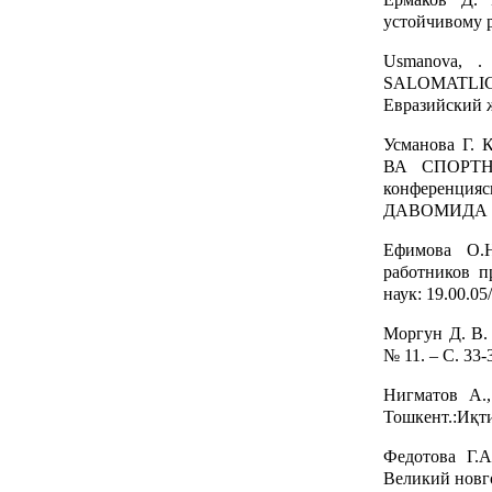
устойчивому р
Usmanova, 
SALOMATLIG
Евразийский ж
Усманова 
ВА СПОРТНИ
конференци
ДАВОМИДА ЁШ
Ефимова О.Н
работников п
наук: 19.00.0
Моргун Д. В. 
№ 11. – С. 33-
Нигматов А.,
Тошкент.:Иқти
Федотова Г.А
Великий новго