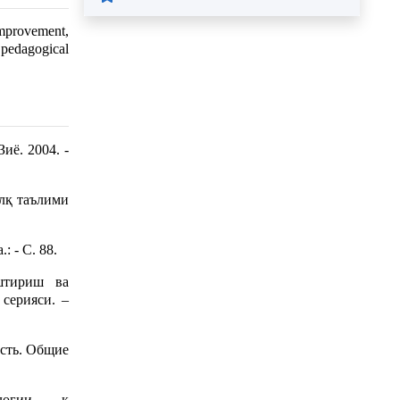
improvement,
 pedagogical
иё. 2004. -
алқ таълими
 - С. 88.
штириш ва
серияси. –
ость. Общие
ологии – к