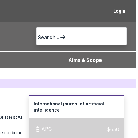
Login
Search...
Aims & Scope
International journal of artificial
intelligence
LOGICAL
APC
$650
ve medicine.