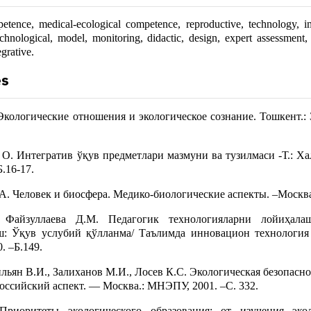
etence, medical-ecological competence, reproductive, technology, 
chnological, model, monitoring, didactic, design, expert assessment,
grative.
es
Экологические отношения и экологическое сознание. Тошкент.: З
 О. Интегратив ўқув предметлари мазмуни ва тузилмаси -Т.: Х
.16-17.
. Человек и биосфера. Медико-биологические аспекты. –Москва.:
 Файзуллаева Д.М. Педагогик технологияларни лойиҳала
: Ўқув услубий қўлланма/ Таълимда инновацион технология 
. –Б.149.
ьян В.И., Залиханов М.И., Лосев К.С. Экологическая безопасн
ссийский аспект. — Москва.: МНЭПУ, 2001. –С. 332.
Приоритеты экологического образования: от изучения эк