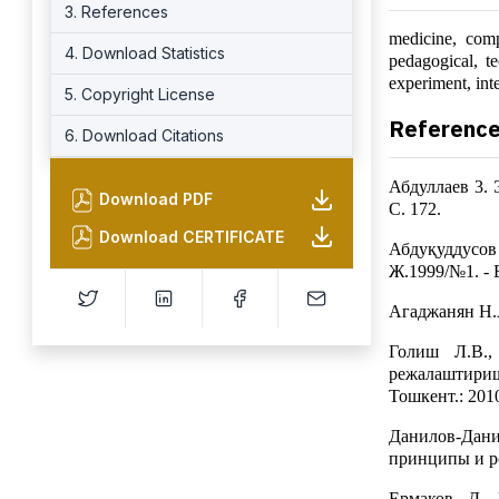
3. References
medicine, comp
4. Download Statistics
pedagogical, te
experiment, inte
5. Copyright License
Referenc
6. Download Citations
Абдуллаев 3. 
Download PDF
С. 172.
Download CERTIFICATE
Абдуқуддусов
Ж.1999/№1. - Б
Агаджанян Н.А
Голиш Л.В.,
режалаштириш
Тошкент.: 2010
Данилов-Данил
принципы и ро
Ермаков Д. 