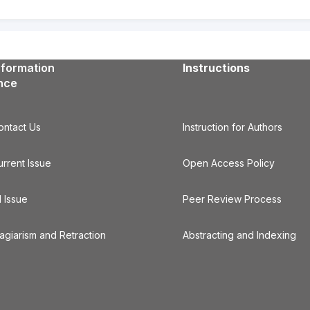
nformation
Instructions
ence
ontact Us
Instruction for Authors
urrent Issue
Open Access Policy
l Issue
Peer Review Process
lagiarism and Retraction
Abstracting and Indexing