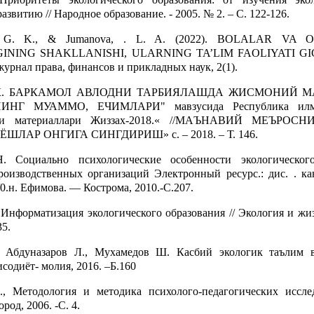
азвитию // Народное образование. - 2005. № 2. – С. 122-126.
. G. K., & Jumanova, . L. A. (2022). BOLALAR VA 
INING SHAKLLANISHI, ULARNING TA’LIM FAOLIYATI GI
урнал права, финансов и прикладных наук, 2(1).
Г. К. БАРКАМОЛ АВЛОДНИ ТАРБИЯЛАШДА ЖИСМОНИЙ 
НГ МУАММО, ЕЧИМЛАРИ" мавзусида Республика илми
яси материаллари Жиззах-2018.« //МАЪНАВИЙ МЕЪРОС
ЛАР ОНГИГА СИНГДИРИШ» с. – 2018. – Т. 146.
. Социально психологические особенности экологическог
роизводственных организаций Электронный ресурс.: дис. . ка
5/0.н. Ефимова. — Кострома, 2010.-С.207.
Информатизация экологического образования // Экология и жиз
35.
 Абдуназаров Л., Мухамедов Ш. Касбий экологик таълим в
содиёт- молия, 2016. –Б.160
., Методология и методика психолого-педагогических иссле
род, 2006. -С. 4.