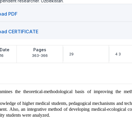
ependent researcher. Uzbekistan.
oad PDF
oad CERTIFICATE
 Date
Pages
29
4 3
16
363-366
amines the theoretical-methodological basis of improving the me
nowledge of higher medical students, pedagogical mechanisms and tech
ment. Also, an integrative method of developing medical-ecological c
ity students were analyzed.