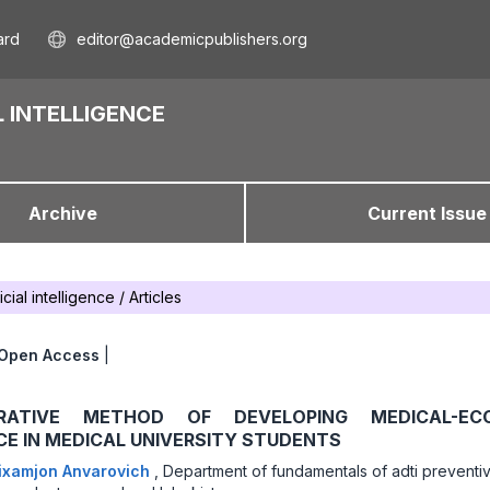
ard
editor@academicpublishers.org
 INTELLIGENCE
Archive
Current Issue
icial intelligence
/
Articles
Open Access
|
RATIVE METHOD OF DEVELOPING MEDICAL-ECO
E IN MEDICAL UNIVERSITY STUDENTS
ixamjon Anvarovich
,
Department of fundamentals of adti preventi