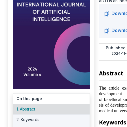
ADTI is an ind
Downl
Downl
Published
2024-11-
Abstract
The article ex
development
On this page
of bioethical k
sis of develop
1. Abstract
medical univers
2. Keywords
Keywords