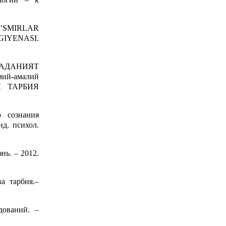
O’SMIRLAR
GIYENASI.
МАДАНИЯТ
й-амалий
НИ ТАРБИЯ
о сознания
нд. психол.
нь. – 2012.
а тарбия.–
дований. –