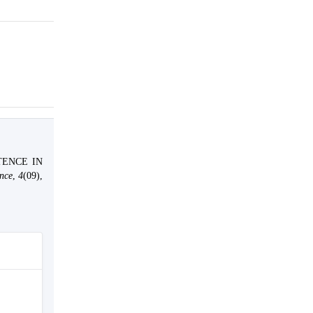
.
TENCE IN
ence
,
4
(09),