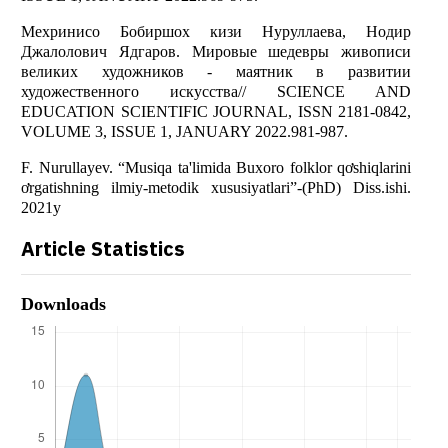
Мехринисо Бобиршох кизи Нуруллаева, Нодир
Джалолович Ядгаров. Мировые шедевры живописи
великих художников - маятник в развитии
художественного искусства// SCIENCE AND
EDUCATION SCIENTIFIC JOURNAL, ISSN 2181-0842,
VOLUME 3, ISSUE 1, JANUARY 2022.981-987.
F. Nurullayev. “Musiqa ta'limida Buxoro folklor qơshiqlarini
ơrgatishning ilmiy-metodik xususiyatlari”-(PhD) Diss.ishi.
2021y
Article Statistics
Downloads