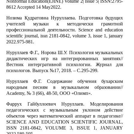
Nonformal Education(EJINE) Volume 2| Issue 5| ISSN:2795-
8612 Accepted 14 May2022.
Нозима Қудратовна Нуруллаева. Подготовка будущих
учителей музыки к методически грамотной
профессиональной деятельности. Science and education
scientific journal, issn 2181-0842, volume 3, issue 1, january
2022.975-981.
Нуруллаев Ф.Г., Норова Ш.У. Психология музыкальных
дидактических игр на интегрированных занятиях//
Вестник интергративной психологии. Журнал для
психологов. Выпуск №17, 2018. – С.295-299.
Нуруллаев Ф.Г. Содержание обучения бухарским
народным песням в музыкальном образовании//
Academy, № 3 (66), 48-50, ООО «Олимп».
Фаррух Гайбуллоевич Нуруллаев. Моделирования
педагогических с музыкальным уклоном действие
объектов через математический аппарат в педагогике//
SCIENCE AND EDUCATION SCIENTIFIC JOURNAL,
ISSN 2181-0842, VOLUME 3, ISSUE 1, JANUARY
2022.589-595.