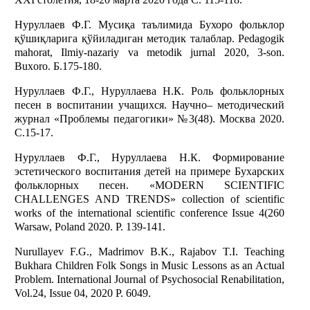
Нуруллаев Ф.Г. Мусиқа таълимида Бухоро фольклор
қўшиқларига қўйиладиган методик талаблар. Pedagogik
mahorat, Ilmiy-nazariy va metodik jurnal 2020, 3-son.
Buxoro. Б.175-180.
Нуруллаев Ф.Г., Нуруллаева Н.К. Роль фольклорных
песен в воспитании учащихся. Научно– методический
журнал «Проблемы педагогики» №3(48). Москва 2020.
С.15-17.
Нуруллаев Ф.Г., Нуруллаева Н.К. Формирование
эстетического воспитания детей на примере Бухарских
фольклорных песен. «MODERN SCIENTIFIC
CHALLENGES AND TRENDS» collection of scientific
works of the international scientific conference Issue 4(260
Warsaw, Poland 2020. P. 139-141.
Nurullayev F.G., Madrimov B.K., Rajabov T.I. Teaching
Bukhara Children Folk Songs in Music Lessons as an Actual
Problem. International Journal of Psychosocial Renabilitation,
Vol.24, Issue 04, 2020 P. 6049.