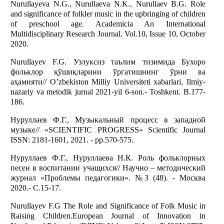
Nurullayeva N.G., Nurullaeva N.K., Nurullaev B.G. Role
and significance of folkler music in the upbringing of children
of preschool age. Academicia An International
Multidisciplinary Research Journal. Vol.10, Issue 10, October
2020.
Nurullayev F.G. Узлуксиз таълим тизимида Бухоро
фольклор қўшиқларини ўргатишнинг ўрни ва
аҳамияти// O’zbekiston Milliy Universiteti xabarlari, Ilmiy-
nazariy va metodik jurnal 2021-yil 6-son.- Toshkent. B.177-
186.
Нуруллаев Ф.Г., Музыкальный процесс в западной
музыке// «SCIENTIFIC PROGRESS» Scientific Journal
ISSN: 2181-1601, 2021. - pp.570-575.
Нуруллаев Ф.Г., Нуруллаева Н.К. Роль фольклорных
песен в воспитании учащихся// Научно – методический
журнал «Проблемы педагогики». №3 (48). - Москва
2020.- С.15-17.
Nurullayev F.G The Role and Significance of Folk Music in
Raising Children.European Journal of Innovation in