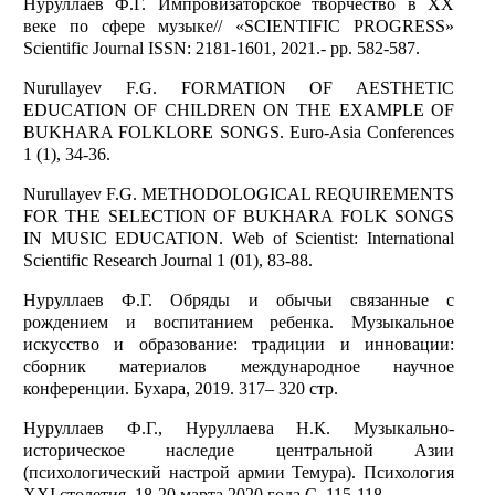
Нуруллаев Ф.Г. Импровизаторское творчество в ХХ
веке по сфере музыке// «SCIENTIFIC PROGRESS»
Scientific Journal ISSN: 2181-1601, 2021.- pp. 582-587.
Nurullayev F.G. FORMATION OF AESTHETIC
EDUCATION OF CHILDREN ON THE EXAMPLE OF
BUKHARA FOLKLORE SONGS. Euro-Asia Conferences
1 (1), 34-36.
Nurullayev F.G. METHODOLOGICAL REQUIREMENTS
FOR THE SELECTION OF BUKHARA FOLK SONGS
IN MUSIC EDUCATION. Web of Scientist: International
Scientific Research Journal 1 (01), 83-88.
Нуруллаев Ф.Г. Обряды и обычьи связанные с
рождением и воспитанием ребенка. Музыкальное
искусство и образование: традиции и инновации:
сборник материалов международное научное
конференции. Бухара, 2019. 317– 320 стр.
Нуруллаев Ф.Г., Нуруллаева Н.К. Музыкально-
историческое наследие центральной Азии
(психологический настрой армии Темура). Психология
XXI столетия, 18-20 марта 2020 года С. 115-118.